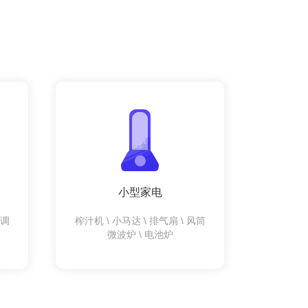
小型家电
空调
榨汁机 \ 小马达 \ 排气扇 \ 风筒
微波炉 \ 电池炉